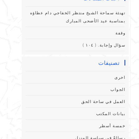
تهنئة سماحة الشيخ منتظر الخفاجي دام عطاؤه
بمناسبة عيد الأضحى المبارك
وقفة
سؤال وإجابة. ( ١٠٤ )
تصنيفات
اخرى
الجواب
العمل في ساحة الحق
بيانات المكتب
خمسة أسطر
رِسالةٌ فِي سياسةِ المنزلِ