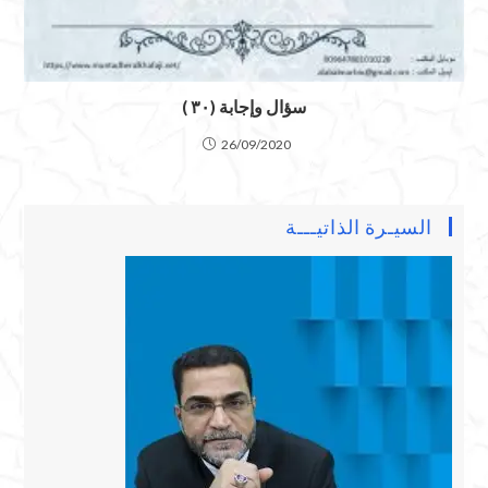
سؤال وإجابة (٣٠ )
26/09/2020
السيـرة الذاتيـــة