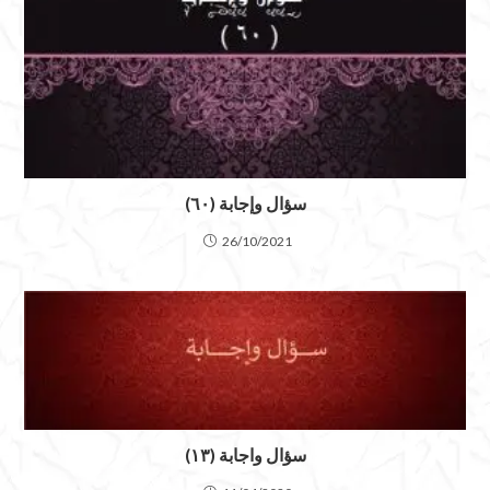
سؤال وإجابة (٦٠)
26/10/2021
سؤال واجابة (١٣)