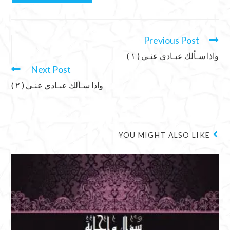
Previous Post
واذا سـألك عبـادي عنـي ( ١ )
Next Post
واذا سـألك عبـادي عنـي ( ٢ )
YOU MIGHT ALSO LIKE