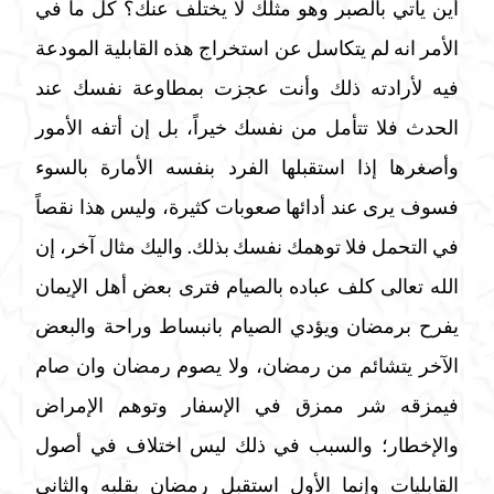
أين يأتي بالصبر وهو مثلك لا يختلف عنك؟ كل ما في
الأمر انه لم يتكاسل عن استخراج هذه القابلية المودعة
فيه لأرادته ذلك وأنت عجزت بمطاوعة نفسك عند
الحدث فلا تتأمل من نفسك خيراً، بل إن أتفه الأمور
وأصغرها إذا استقبلها الفرد بنفسه الأمارة بالسوء
فسوف يرى عند أدائها صعوبات كثيرة، وليس هذا نقصاً
في التحمل فلا توهمك نفسك بذلك. واليك مثال آخر، إن
الله تعالى كلف عباده بالصيام فترى بعض أهل الإيمان
يفرح برمضان ويؤدي الصيام بانبساط وراحة والبعض
الآخر يتشائم من رمضان، ولا يصوم رمضان وان صام
فيمزقه شر ممزق في الإسفار وتوهم الإمراض
والإخطار؛ والسبب في ذلك ليس اختلاف في أصول
القابليات وإنما الأول استقبل رمضان بقلبه والثاني