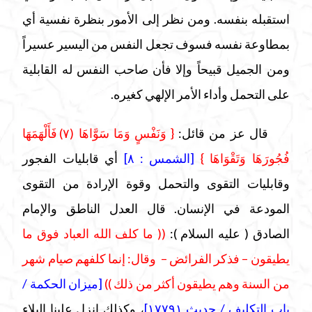
استقبله بنفسه. ومن نظر إلى الأمور بنظرة نفسية أي
بمطاوعة نفسه فسوف تجعل النفس من اليسير عسيراً
ومن الجميل قبيحاً وإلا فأن صاحب النفس له القابلية
على التحمل وأداء الأمر الإلهي كغيره.
قال عز من قائل:
{ وَنَفْسٍ وَمَا سَوَّاهَا (٧)
فَأَلْهَمَهَا
فُجُورَهَا وَتَقْوَاهَا }
[الشمس : ٨]
أي قابليات الفجور
وقابليات التقوى والتحمل وقوة الإرادة من التقوى
المودعة في الإنسان. قال العدل الناطق والإمام
الصادق
( عليه السلام
)
:
((
ما كلف الله العباد فوق ما
يطيقون
–
فذكر الفرائض
–
وقال: إنما كلفهم صيام شهر
من السنة وهم يطيقون أكثر من ذلك ))
[ميزان الحكمة /
باب التكليف / حديث ١٧٧٩١]
، وكذلك انزل علينا البلاء