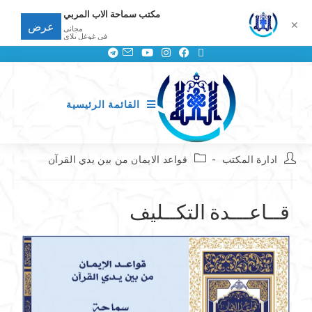
مكتب سماحة الاب المربي
✕
عرض
مجانى
في غوغل بلاي
القائمة الرئيسية
ادارة المكتب
قواعد الايمان من بين يدي القرآن
قــاعـــدة التكــليف