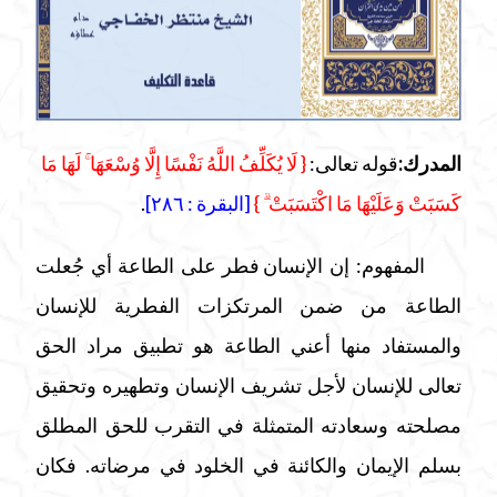
المدرك:
قوله تعالى:
{ لَا يُكَلِّفُ اللَّهُ نَفْسًا إِلَّا وُسْعَهَا ۚ لَهَا مَا
كَسَبَتْ وَعَلَيْهَا مَا اكْتَسَبَتْ ۗ }
[البقرة : ٢٨٦]
.
المفهوم:
إن الإنسان
فطر على الطاعة أي جُعلت
الطاعة من ضمن المرتكزات الفطرية للإنسان
والمستفاد منها أعني الطاعة هو تطبيق مراد الحق
تعالى للإنسان لأجل تشريف الإنسان وتطهيره وتحقيق
مصلحته وسعادته المتمثلة في التقرب للحق المطلق
بسلم الإيمان والكائنة في الخلود في مرضاته. فكان