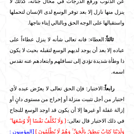
عن الذنوب ورفع الدرجات في محال جنانه، كذلك لا
ينزل منها نازل إلا بعد توفر الوسع لدى الإنسان لتحملها
واستقبالها على الوجه الحق وبالتالي إيتاء نتاجها.
ثالثاً:
العطاء: فانه تعالى شأنه لا ينزل عطاءاً على
عباده إلا بعد أن يوجد لديهم الوسع لتقبله بحيث لا يكون
ذا وطأة شديدة تؤدي إلى تسافلهم وابتعادهم عنه تقدس
اسمه.
رابعاً:
الاختبار: فإن الحق تعالى لا يعرّض عبده لأي
اختبار من أجل تثبيت منزلة أو إخراج من مستوى دانٍ أو
إزالة غفلة أو غيرها إلا أن يكون قد اوجد الوسع للنجاح
في ذلك الاختبار قال تعالى:
{ وَلَا نُكَلِّفُ نَفْسًا إِلَّا وُسْعَهَا ۖ
وَلَدَيْنَا كِتَابٌ يَنطِقُ بِالْحَقِّ ۚ وَهُمْ لَا يُظْلَمُونَ }
[المؤمنون :