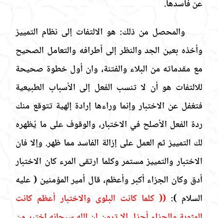
عن فاسدها.
والمحصل من ذلك: هو الالتفات إلى نظام التمييز
وأخذه بعين الجد والنظر إلى أطرافه والتعامل الصحيح
مع مقدماته من البلاء والفتنة، وان أول خطوة صحيحة
للالتفات هو أن لا تنسب الفعل إلى الأسباب الطبيعية
فتغفل عن الاختبار وإنما وراءها إرادة إلهية تتوقع منك
ردة الفعل الأصلح في الاختبار، والوقوف على ما يُظهره
لك التمييز ثم العمل على إزالة الفاسد مما ظهر. وإلا فان
الاختبار والتمييز مستمر وكلما ارتقى المرء كان الاختبار
أدق وكان الجزاء أكبر وأعظم، قال أمير المؤمنين
( عليه
السلام
)
:
((
كلما كانت البلوى والاختبار أعظم كانت
المثوبة والجزاء أجزل الا ترون إن الله سبحانه اختبر من