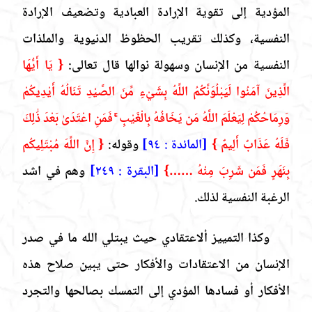
المؤدية إلى تقوية الإرادة العبادية وتضعيف الإرادة
النفسية، وكذلك تقريب الحظوظ الدنيوية والملذات
النفسية من الإنسان وسهولة نوالها قال تعالى:
{ يَا أَيُّهَا
الَّذِينَ آمَنُوا لَيَبْلُوَنَّكُمُ اللَّهُ بِشَيْءٍ مِّنَ الصَّيْدِ تَنَالُهُ أَيْدِيكُمْ
وَرِمَاحُكُمْ لِيَعْلَمَ اللَّهُ مَن يَخَافُهُ بِالْغَيْبِ ۚ فَمَنِ اعْتَدَىٰ بَعْدَ ذَٰلِكَ
فَلَهُ عَذَابٌ أَلِيمٌ }
[المائدة : ٩٤]
وقوله:
{ إِنَّ اللَّهَ مُبْتَلِيكُم
بِنَهَرٍ فَمَن شَرِبَ مِنْهُ ……}
[البقرة : ٢٤٩]
وهم في اشد
الرغبة النفسية لذلك.
وكذا التمييز ألاعتقادي حيث يبتلي الله ما في صدر
الإنسان من الاعتقادات والأفكار حتى يبين صلاح هذه
الأفكار أو فسادها المؤدي إلى التمسك بصالحها والتجرد