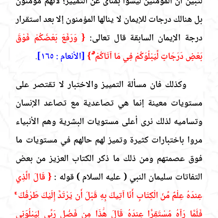
لتبين أن المؤمنين ليسوا بمنأى عن التمييز؛ لأنهم مؤمنون
بل هنالك درجات للإيمان لا ينالها المؤمنون إلا بعد استقرار
درجة الإيمان السابقة قال تعالى:
{ وَرَفَعَ بَعْضَكُمْ فَوْقَ
بَعْضٍ دَرَجَاتٍ لِّيَبْلُوَكُمْ فِي مَا آتَاكُمْ ۗ }
[الأنعام : ١٦٥]
.
وكذلك فان مسألة التمييز والاختبار لا تقتصر على
مستويات معينة إنما هي تصاعدية مع تصاعد الإنسان
وتساميه لذلك نرى أعلى مستويات البشرية وهم الأنبياء
مروا باختبارات كثيرة وتميز لهم حالهم في مستويات ما
فوق عصمتهم ومن ذلك ما ذكر الكتاب العزيز من بعض
التفاتات سليمان النبي
( عليه السلام
)
قوله :
{ قَالَ الَّذِي
عِندَهُ عِلْمٌ مِّنَ الْكِتَابِ أَنَا آتِيكَ بِهِ قَبْلَ أَن يَرْتَدَّ إِلَيْكَ طَرْفُكَ ۚ
فَلَمَّا رَآهُ مُسْتَقِرًّا عِندَهُ قَالَ هَٰذَا مِن فَضْلِ رَبِّي لِيَبْلُوَنِي