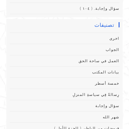
سؤال وإجابة. ( ١٠٤ )
تصنيفات
اخرى
الجواب
العمل في ساحة الحق
بيانات المكتب
خمسة أسطر
رِسالةٌ فِي سياسةِ المنزلِ
سؤال وإجابة
شهر الله
فيوضات من الباطن ( الجزء الأول )