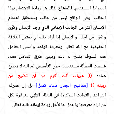
الصراط المستقيم. فالمفتاح لذلك هو زيادة الاهتمام بهذا
الجانب. وفي الواقع ليس من جانب يستحقق اهتمام
الإنسان أكثر من الجانب الإيماني الذي وجِد الإنسان وكُوِّن
وصُوِّر
من اجله. والإنسان إذا أراد ذلك أي تمتين العلاقة
الحقيقية مع الله تعالى ومعرفة قواعد وأسس التعامل
معه فسوف يفتح له ذلك ويبين طرق التعامل معه،
فليست المسألة مستعصية حين التأسيس ثم الله لا يضيع
عباده
((
هيهات أنت أكرم من أن تضيع من
ربيته ))
[مفاتيح الجنان دعاء كميل]
بل إن معرفة
القواعد والثوابت المركوزة في النظام الإلهي متوفرة لكل
من أراد معرفتها والعمل بها لأجل زيادة إيمانه بالله تعالى.