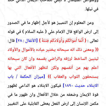
ووسواس الشيطان لا تبقي لصاحب الإيمان الداني حظ
في نيلها.
ومن المعلوم إن التمييز هو لأجل إظهار ما في الصدور
إلى ارض الواقع قال الإمام علي
( عليه السلام
)
في قوله
تعالى :
{ أَنَّمَا أَمْوَالُكُمْ وَأَوْلَادُكُمْ فِتْنَةٌ }
[الأنفال : ٢٨]
قال:
(( ومعنى ذلك انه سبحانه يختبر عباده بالأموال والأولاد
ليتبين الساخط لرزقه والراضي بقسمه وان كان سبحانه
اعلم بهم من أنفسهم ولكن لتظهر الأفعال التي بها
يستحقون الثواب والعقاب ))
[ميزان الحكمة / باب
الابتلاء حديث ١٨٩٠]
فيكون الابتلاء هو الداعي لظهور
قوة الإيمان وضعفه من خلال الأفعال وان ظهور ما في
مكمن الإنسان إلى ارض الفعل يعطي القابلية على التغيير