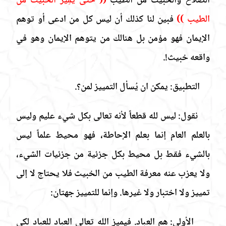
الصلاح والخبيث من الطيب
(( حتى يَمِيز الخبيث من
الطيب ))
فبين لنا كذلك أن ليس كل من ادعى أو توهم
الإيمان فهو مؤمن بل هنالك من يتوهم الإيمان وهو في
واقعه خبيث!.
التطبيق:
يمكن ان يُسأل التمييز لمن؟.
نقول:
ليس لله قطعاً لأنه تعالى بكل شيء عليم وليس
بالعلم العام إنما بعلم الإحاطة، فهو محيط علماً ليس
بالشيء فقط بل محيط بكل جزئية من جزئيات الشيء،
ولا يعزب عنه معرفة الطيب من الخبيث فلا يحتاج لا إلى
تمييز ولا اختبار ولا غيرها. وإنما للتمييز جهتان:
الأولى:
هم العباد. فيميز الله تعالى العباد للعباد لكي