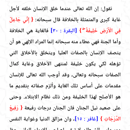
نقول: إن الله تعالى عندما خلق الإنسان خلقه لأجل
غاية كبرى والمتمثلة بالخلافة قال سبحانه:
{ إِنِّي جَاعِلٌ
فِي الْأَرْضِ خَلِيفَةً ۖ }
[البقرة : ٣٠]
فالغاية هي الخلافة
وأما الجنة فهي عطاء منه سبحانه إنما المراد الإلهي هو أن
يتصف الإنسان بالصفات العليا ويتخلق بالأخلاق التي
تؤهله لكي يكون خليفة لمنتهى الأخلاق وغاية كمال
الصفات سبحانه وتعالى، وقد أوجب الله تعالى للإنسان
مقدمات على أساس تلك الغاية وألزم صفاته بتقديم ما
هو الأصلح لهذا الخليفة ومن ذلك نظام الابتلاء. وحتى
على صعيد نيل الجنان فان الجنان درجات رفيعة
{ رَفِيعُ
الدَّرَجَاتِ }
[غافر : ١٥]
، وان مزالق الدنيا وغواية النفس