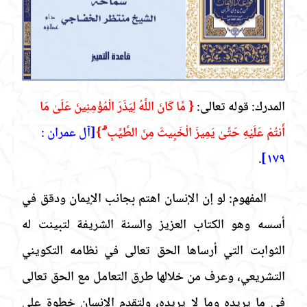
المدرك:
قوله تعالى:
{ مَّا كَانَ اللَّهُ لِيَذَرَ الْمُ
ؤْمِنِينَ عَلَىٰ مَا
أَنتُمْ عَلَيْهِ حَتَّىٰ يَمِيزَ الْخَبِيثَ مِنَ الطَّيِّبِ ۗ }
[آل عمران :
.
١٧٩]
المفهوم: لو إن الإنسان اهتم بجانب الإيمان ودقق في
أسسه وهو الكتاب العزيز والسنة الشريفة لتبينت له
الثوابت التي أرساها الحق تعالى في نظامه التكويني
التشريعي، وعرف من خلالها طرق التعامل مع الحق تعالى
في ما يريده وما لا يريده، ولتقدم الإنسان خطوة على