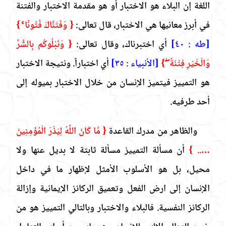
اللغة إن البلاء هو الاختبار أو هو مقدمة الاختبار والفتنة
في أبرز معانيها هي الاختبار، قال تعالى:
{ وَفَتَنَّاكَ فُتُونًا ۚ }
[طه : ٤٠]
أي اختبرناك، وقال تعالى:
{ وَنَبْلُوكُم بِالشَّرِّ
وَالْخَيْرِ فِتْنَةً ۖ }
[الأنبياء : ٣٥]
أي اختباراً. ونتيجة الاختبار
هو التمييز فيتميز الإنسان من خلال الاختبار بميوله إلى
أحد طرفيه.
والظاهر من مدرك القاعدة
{ مَّا كَانَ اللَّهُ لِيَذَرَ الْمُؤْمِنِينَ
….. }
أن مسألة التمييز مسألة ثابتة لا بديل عنها ولا
محيل، بل هو الأسلوب الأمثل لإظهار ما في داخل
الإنسان إلى ارض الفعل وتعميق الركائز الإيمانية وإزالة
الركائز النفسية. فالبلاء والاختبار وبالتالي التمييز هو من