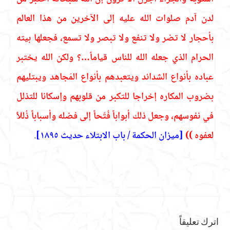
لدن آدم صلوات الله عليه إلى الآخرين من هذا العالم
بأحجار لا تضر ولا تنفع ولا تبصر ولا تسمع، فجعلها بيته
الحرام الذي جعله الله للناس قياماً…؟ ولكن الله يختبر
عباده بأنواع الشدائد ويتعبدهم بأنواع المَجاهد ويبتليهم
بضروب المكاره إخراجا للتكبر من قلوبهم وإسكانا للتذلل
في نفوسهم، وجعل ذلك أبواباً فُتّحاً إلى فضله وأسباباً ذُللاً
لعفوه ))
[ميزان الحكمة / باب الابتلاء حديث ١٨٩٥]
.
اترك تعليقاً