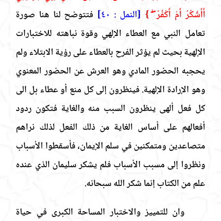
أَأَشْكُرُ أَمْ أَكْفُرُ ۖ }
[النمل : ٤٠]
فتتوضح لنا هنا صورة
تعامل النبي مع العطاء الإلهي وقوة نباهته للاختبارات
الإلهية بحيث لم يؤثر الفرح بالعطاء على رؤية الابتلاء ولم
يحجبه الحضور المادي وهو العرش عن الحضور المعنوي
وهو الإرادة الإلهية. فينظرون إلى كل منع أو عطاء بل الى
كل فعل ألهى ينظرون السبب منه والغاية فتكون ردود
أفعالهم على أساس الغاية من ذلك الفعل لذلك نراهم
متصاعدين ومتمكنين في سلم الإيمان، فأسقطوا الأسباب
ونظروا إلى مسبب الأسباب فلم يشكر سليمان الذي عنده
علم من الكتاب إنما شكر الله سبحانه.
وان للتمييز والاختبار المساحة الكبرى في حياة