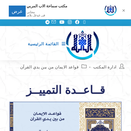
مكتب سماحة الاب المربي
✕
عرض
مجانى
في غوغل بلاي
القائمة الرئيسية
ادارة المكتب
قواعد الايمان من بين يدي القرآن
قــاعــدة التمييــز