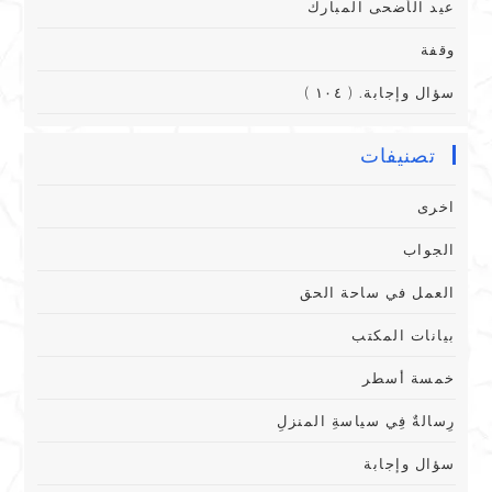
عيد الأضحى المبارك
وقفة
سؤال وإجابة. ( ١٠٤ )
تصنيفات
اخرى
الجواب
العمل في ساحة الحق
بيانات المكتب
خمسة أسطر
رِسالةٌ فِي سياسةِ المنزلِ
سؤال وإجابة