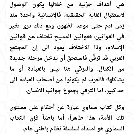
هـي أهداف جزئية من خلالها يكون الوصول
لاستقبال الغاية الحقيقية، فالإنسانية واحدة منذ
زمن آدم حتى موعد الظهور، ومع ذلك نـرى تغـير
فـي القـوانين، فقوانين المسيح تختلف عن قـوانين
الإسلام، وذا الاختلاف يعود الى إن المجتمع
العربي قد ترقّى فاسـتحق أن يدخـل مرحلـة جـديدة
من الكمال. والترقي هنا ليس بالعبـادة أو ما
يشاكلها؛ فالعرب لم يكونوا من أصحاب العبادة الى
حد كبير، اما الترقي بجموع جوانب الانسان.
وكل كتاب سماوي عبارة عن أحكام على مستوى
تلك الأمة، هذا ظاهراً، أما باطناً فـإن الكتـاب
السماوي هو امتداد لسلسلة نظام باطني عام.