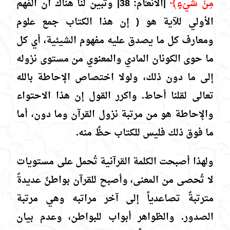
مِنْ شَيْءٍ﴾
|الأنعـَام: 38| وتبين لنا هناك أن الفهم
الأولي للآية هو ( إن هذا الكتاب جمع علوم
ومعارف كل ما يصدق عليه مفهوم الشيئية، أي كل
ما حوى الكونان المادي والمعنوي من مستوى نزوله
إلى ما دون ذلك، ولولا اختصاص الإحاطة بالله
تعالى لقلنا أحاط. واكرر القول إن هذا الاحتواء
والإحاطة هو من مرتبة نزول القرآن وما دون، أما
ما فوق ذلك فليس للكتاب حظٌ منه.
ولهذا أصبحت الكلمة القرآنية تُحمل على مستويات
لا تُحصى من المعنى، وأصبح للقرآن بواطنٌ عديدةٌ
مترتبةٌ تصاعدياً إلى آخر مراتبه وهي مرتبة
الصدور. والظواهر أبواب للبواطن، وعدم بيان