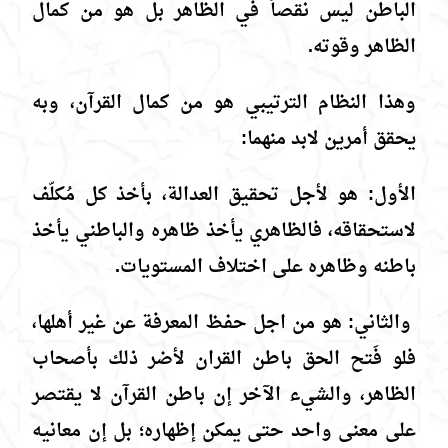
الباطن ليس نقصاً في الظاهر بل هو من كمال
الظاهر وقوته.
وهذا النظام الترتيبي هو من كمال القرآن، وبه
يحقق أمرين لابد منهما:
الأول: هو لأجل تحقيق العدالة، بأخذ كل مُكلّف
لاستحقاقه، فالظاهري يأخذ ظاهره والباطني يأخذ
باطنه وظاهره على اختلاف المستويات.
والثاني: هو من اجل حفظ المعرفة عن غير أهلها،
فلو فَتح الحق باطن القران لأضر ذلك بأصحاب
الظاهر، والشيء الآخر إن باطن القرآن لا يقتصر
على معنى واحد حتى يمكن إظهاره؛ بل إن معانيه