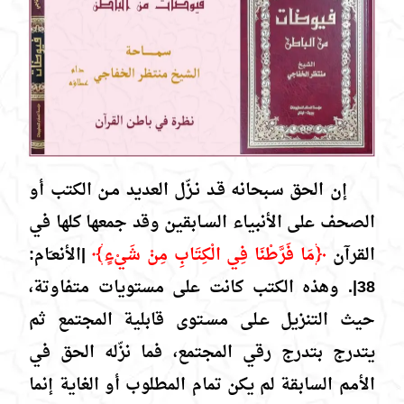
إن الحق سـبحانه قـد نـزّل العديد مـن الكتب أو
الصحف على الأنبياء السـابقين وقد جمعها كلها في
القرآن
﴿مَا فَرَّطْنَا فِي الْكِتَابِ مِنْ شَيْءٍ﴾
|الأنعـَام:
38|. وهذه الكتب كانت على مستويات متفاوتة،
حيث التنزيل عـلى مسـتوى قابلية المجتمع ثم
يتدرج بتدرج رقي المجتمع، فما نزّله الحق في
الأمم السابقة لم يكن تمام المطلوب أو الغاية إنما