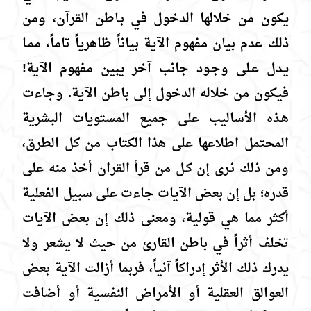
يكون من خلالها الدخول في بـاطن القرآن، ومن
ذلك عدم بيان مفهوم الآية بياناً ظاهرياً تاماً، ممـا
يـدل عـلى وجـود جانب آخر يبين مفهوم الآية!
فيكون من خلاله الدخول إلى باطن الآية. وجاءت
هـذه الأساليب على جميع المستويات البشرية
المحتمل اطلاعها على هذا الكتاب من كل الطرق،
ومن ذلك نـرى إن كـل من قرأ القران أخذ منه على
قدره؛ بل إن بعض الآيات جاءت على سبيل الفعلية
أكثر مما هي قولية، ومعنى ذلك إن بعض الآيات
تخلف أثراً في باطن القارئ من حيث لا يشعر ولا
يدرك ذلك الأثر إدراكاً آنياً، فربما أزالت الآية بعض
العوالق العقلية أو الأمراض النفسية أو أضافت