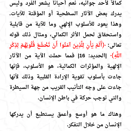
كمالاً لأحد جوانبه، نعم أحياناً يشعر الفرد وليس
يدرك بعض الآثار السطحية أو المؤقتة للآيات.
وهذا يعود للأسلوب الإلهي وما للآية من قابلية
واستحقاق لحمل الأثر الكمالي، ومثال ذلك قوله
تعالى:
﴿أَلَمْ يَأْنِ لِلَّذِينَ آمَنُوا أَنْ تَخْشَعَ قُلُوبُهُمْ لِذِكْرِ
اللَّهِ﴾
|الحديد: 16| فمما حملت الآية من الآثار
الإلهية والمؤثرات الكمالية، هو الأسلوب، فإنها
جاءت بأسلوب تقوية الإرادة القلبية وذلك لأنها
جاءت على وجه التأنيب القريب من جهة السيطرة
والتي توجب حركة في باطن الإنسان.
وهناك ما هو أوسع وأعمق يستطيع أن يدركها
الإنسان من خلال التفكر.