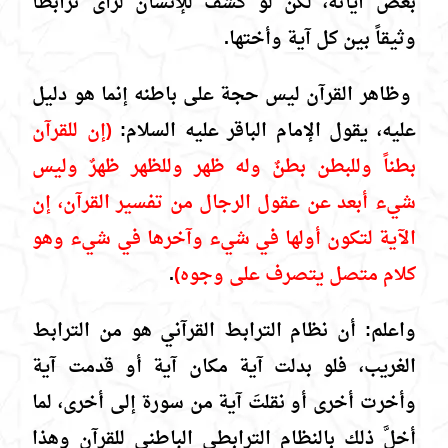
بعض آياته، لكن لو كُشف للإنسان لرأى ترابطاً
وثيقاً بين كل آية وأختها.
وظاهر القرآن ليس حجة على باطنه إنما هو دليل
عليه، يقول الإمام الباقر عليه السلام:
(إن للقرآن
بطناً وللبطن بطنٌ وله ظهر وللظهر ظهرٌ وليس
شيء أبعد عن عقول الرجال من تفسير القرآن، إن
الآية لتكون أولها في شيء وآخرها في شيء وهو
كلام متصل يتصرف على وجوه)
.
واعلم: أن نظام الترابط القرآني هو من الترابط
الغريب، فلو بدلت آية مكان آية أو قدمت آية
وأخرت أخرى أو نقلتَ آية من سورة إلى أخرى، لما
أخلَّ ذلك بالنظام الترابطي الباطني للقرآن وهذا