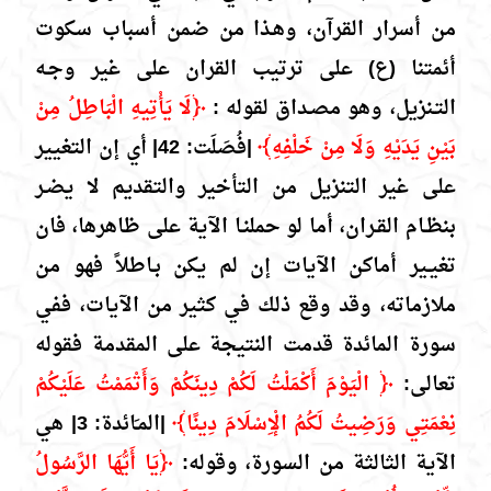
من أسرار القرآن، وهـذا من ضمن أسباب سكوت
أئمتنا (ع) على ترتيب القران على غير وجـه
التـنزيل، وهو مصـداق لقوله :
﴿لَا يَأْتِيهِ الْبَاطِلُ مِنْ
بَيْنِ يَدَيْهِ وَلَا مِنْ خَلْفِهِ﴾
|فُصَلَت: 42| أي إن التغيير
على غير التنزيل من التأخير والتقديم لا يضـر
بنظـام القـران، أما لو حملنـا الآية على ظاهرها، فان
تغيـير أماكن الآيات إن لم يكن بـاطلاً فهو من
ملازماته، وقد وقع ذلك في كثير من الآيات، ففي
سورة المائدة قدمت النتيجة على المقدمة فقوله
تعالى:
﴿ الْيَوْمَ أَكْمَلْتُ لَكُمْ دِينَكُمْ وَأَتْمَمْتُ عَلَيْكُمْ
نِعْمَتِي وَرَضِيتُ لَكُمُ الْإِسْلَامَ دِينًا﴾
|المـَائدة: 3| هي
الآية الثالثة من السورة، وقوله:
﴿يَا أَيُّهَا الرَّسُولُ