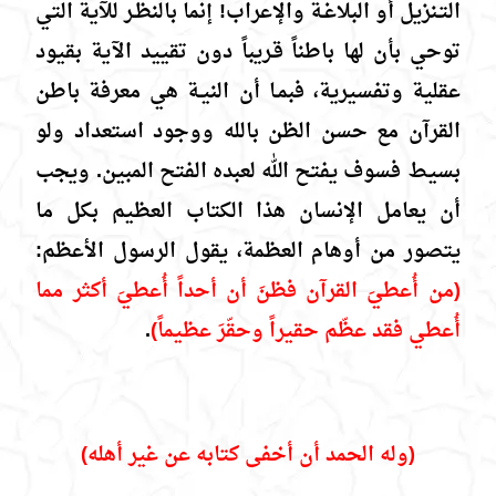
التـنزيل أو البلاغـة والإعراب! إنما بالنظـر للآية التي
توحي بأن لها باطناً قـريباً دون تقييد الآية بقيود
عقلية وتفسيرية، فبمـا أن النيـة هي معرفة باطن
القرآن مع حسن الظن بالله ووجود استعداد ولو
بسيط فسوف يفتح الله لعبده الفتح المبين. ويجب
أن يعامل الإنسان هذا الكتاب العظيم بكل ما
يتصور من أوهام العظمة، يقول الرسول الأعظم:
(من أُعطيَ القرآن فظنَ أن أحداً أُعطيَ أكثر مما
أُعطي فقد عظّم حقيراً وحقّرَ عظيماً)
.
(وله الحمد أن أخفى كتابه عن غير أهله)