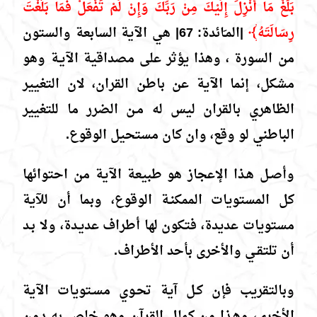
بَلِّغْ مَا أُنْزِلَ إِلَيْكَ مِنْ رَبِّكَ وَإِنْ لَمْ تَفْعَلْ فَمَا بَلَّغْتَ
رِسَالَتَهُ﴾
|المـَائدة: 67| هي الآية السابعة والستون
من السورة ، وهذا يؤثر على مصداقية الآيـة وهو
مشكل، إنما الآية عن باطن القران، لان التغيير
الظاهري بالقران ليس له مـن الضرر ما للتغيير
الباطني لو وقع، وان كان مستحيل الوقوع.
وأصـل هـذا الإعجاز هو طبيعة الآية من احتوائها
كل المستويات الممكنـة الوقوع، وبما أن للآية
مستويات عديدة، فتكون لها أطراف عديـدة، ولا بـد
أن تلتقـي والأخرى بأحد الأطراف.
وبالتقريب فإن كـل آية تحـوي مسـتويات الآية
الأخرى، وهـذا من كمال القرآن وهو خاص به دون