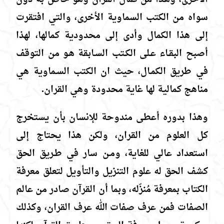
سواه من الكتب السماوية الأخرى، والتي افتقرت
إلى هذا الكمال وأدى إلى محدودية كمالها، لهذا
أصبح البقـاء عـلى الكـتب السـابقة هـو من التوقف
في طريق الكمـال، حيث ان الكتب السـماوية هي
مناهج كمالية لها غاية محدودة وهي القران.
وهذا بدوره أعطى مندوحة للإنسان بأن يستخرج
كل العلوم من القران، ولكن هذا يحتاج إلى
استعداد عالي للغاية، ومـن سار في طـريق الحق
كشف الحق له علوم التنزيل والتأويل لتعلق معرفة
الكتاب بمعرفة مُنزّله، وبما أن القرآن صادر من عالم
الصفات فمن عرف صفات الله عرف القران، وكذلك