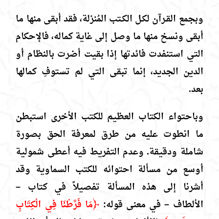
وبجمع القـرآن لكـل الكـتب المُنزلة، فقد أبقى منها ما
أبقى ونسخ منها ما وصل إلى غاية كماله، فالإحكام
التي استنفدت فائدتها إذا بقيت أضرت بالنظام أو
الدين الجديد، إنما تبقى التي لم تستوفِ كمالها
بعد.
وباحتواء الكتاب العظيم للكتب الأخرى استبطن
ما انطوت عليه من طرق لمعرفة الحق بصورة
شاملة ودقيقة. وعدم التفريط فيه أعطى شمولية
أوسع من مسألة احتوائه للكتب السماوية وقد
أشرنا إلى هذه المسألة تفصيلاً في كتاب –
الألطاف – في معنى قوله:
﴿مَا فَرَّطْنَا فِي الْكِتَابِ