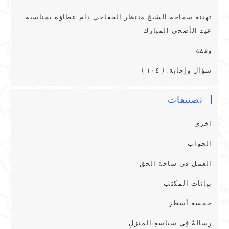
تهنئة سماحة الشيخ منتظر الخفاجي دام عطاؤه بمناسبة
عيد الأضحى المبارك
وقفة
سؤال وإجابة. ( ١٠٤ )
تصنيفات
اخرى
الجواب
العمل في ساحة الحق
بيانات المكتب
خمسة أسطر
رِسالةٌ فِي سياسةِ المنزلِ