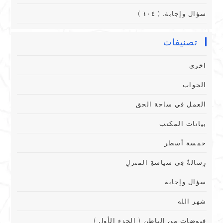
سؤال وإجابة. ( ١٠٤ )
تصنيفات
اخرى
الجواب
العمل في ساحة الحق
بيانات المكتب
خمسة أسطر
رِسالةٌ فِي سياسةِ المنزلِ
سؤال وإجابة
شهر الله
فيوضات من الباطن ( الجزء الأول )