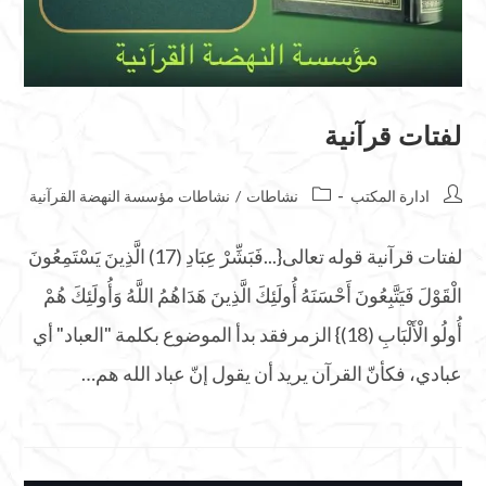
لفتات قرآنية
ادارة المكتب
نشاطات
/
نشاطات مؤسسة النهضة القرآنية
لفتات قرآنية قوله تعالى{...فَبَشِّرْ عِبَادِ (17) الَّذِينَ يَسْتَمِعُونَ
الْقَوْلَ فَيَتَّبِعُونَ أَحْسَنَهُ أُولَئِكَ الَّذِينَ هَدَاهُمُ اللَّهُ وَأُولَئِكَ هُمْ
أُولُو الْأَلْبَابِ (18)} الزمرفقد بدأ الموضوع بكلمة "العباد" أي
عبادي، فكأنّ القرآن يريد أن يقول إنّ عباد الله هم…