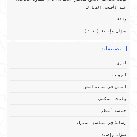
عيد الأضحى المبارك
وقفة
سؤال وإجابة. ( ١٠٤ )
تصنيفات
اخرى
الجواب
العمل في ساحة الحق
بيانات المكتب
خمسة أسطر
رِسالةٌ فِي سياسةِ المنزلِ
سؤال وإجابة