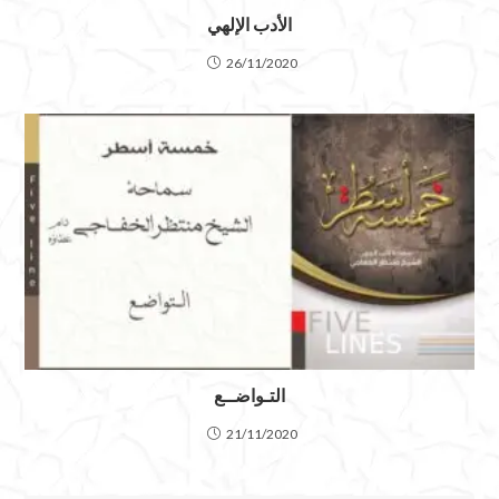
الأدب الإلهي
26/11/2020
التـواضــع
21/11/2020