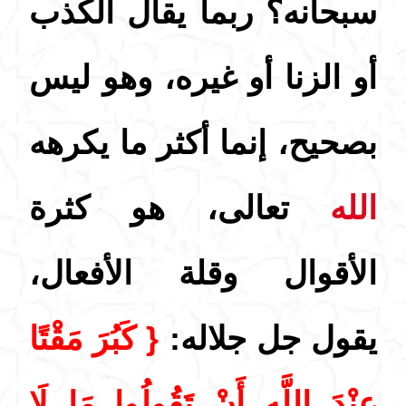
سبحانه؟ ربما يقال الكذب
أو الزنا أو غيره، وهو ليس
بصحيح، إنما أكثر ما يكرهه
الله
تعالى، هو كثرة
الأقوال وقلة الأفعال،
يقول جل جلاله:
{ كَبُرَ مَقْتًا
عِنْدَ اللَّهِ أَنْ تَقُولُوا مَا لَا