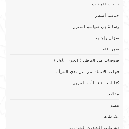
بيانات المكتب
خمسة أسطر
رِسالةٌ فِي سياسةِ المنزلِ
سؤال وإجابة
شهر الله
فيوضات من الباطن ( الجزء الأول )
قواعد الايمان من بين يدي القرآن
كتابات أبناء الأب المربي
مقالات
مميز
نشاطات
نشاطات الشؤون الحوزوية