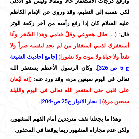
وارفع درجات الاستغفار حالاً ومقالاً وليس هو الأدنى
لكي ننسبه إلى التعليم، وقد وروي عن الإمام الكاظم
عليه السلام كان إذا رفع رأسه من آخر ركعة الوتر
قال:
(…. طال هجوعي وقلّ قيامي وهذا السَّحَر وأنا
أستغفرك لذنبي استغفار من لم يجد لنفسه ضراً ولا
نفعاً ولا حياة ولا موت ولا نشورا)
[
جامع احاديث الشيعة
ج-5 ص-326
]
. وكان الرسول الأعظم يستغفر الله
تعالى في اليوم سبعين مرة، وقد ورد عنه:
(إنه ليُغان
على قلبي حتى استغفر الله تعالى في اليوم والليلة
سبعين مرة)
[
بحار الانوار ج25 ص-204
]
.
وهذا ما يجعلنا نقف مترددين أمام الفهم المشهور،
ولكن عدم مجاراة المشهور ربما يوقعنا في المحذور.