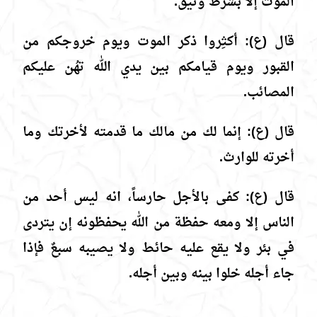
الموت إلا بشرط وثيق.
قال (ع): أكثِروا ذكر الموت ويوم خروجكم من
القبور ويوم قيامكم بين يدي الله تهُن عليكم
المصائب.
قال (ع): إنما لك من مالك ما قدمته لأخرتك وما
أخرته للوارث.
قال (ع): كفى بالأجل حارساً، انه ليس أحد من
الناس إلا ومعه حفظة من الله يحفظونه إن يتردى
في بئر ولا يقع عليه حائط ولا يصيبه سبعٌ فإذا
جاء أجله خلوا بينه وبين أجله.