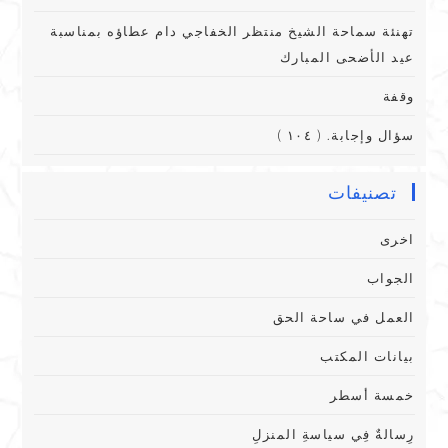
تهنئة سماحة الشيخ منتظر الخفاجي دام عطاؤه بمناسبة
عيد الأضحى المبارك
وقفة
سؤال وإجابة. ( ١٠٤ )
تصنيفات
اخرى
الجواب
العمل في ساحة الحق
بيانات المكتب
خمسة أسطر
رِسالةٌ فِي سياسةِ المنزلِ