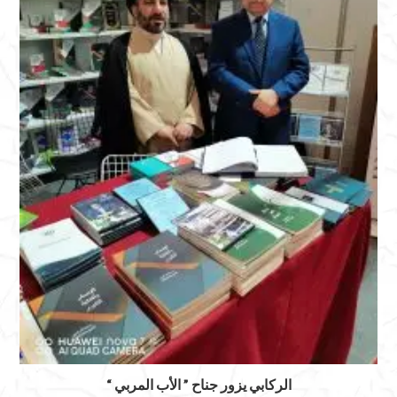
الركابي يزور جناح ” الأب المربي “