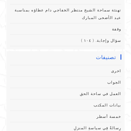
تهنئة سماحة الشيخ منتظر الخفاجي دام عطاؤه بمناسبة
عيد الأضحى المبارك
وقفة
سؤال وإجابة. ( ١٠٤ )
تصنيفات
اخرى
الجواب
العمل في ساحة الحق
بيانات المكتب
خمسة أسطر
رِسالةٌ فِي سياسةِ المنزلِ