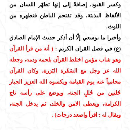
وكسر القيود، إضافةً إلى إنها تطهّر اللسان من
الألفاظ البذيئة، وقد تقتحم الباطن فتطهره من
اللوث.
وأخيرا ما بوسعي إلّا أن أذكر حديث الإمام الصادق
(ع) في فضل القران الكريم :
( أنه من قرأ القرآن
وهو شاب مؤمن اختلط القرآن بلحمه ودمه، وجعله
الله عز وجل مع السَفَرة البَرَرة، وكان القرآن
محامياً عنه يوم القيامة ويكسوه الله العزيز الجبار
حُلتين من حُللٍ الجنة، ويوضع على رأسه تاج
الكرامة، ويعطى الامن والخلد، ثم يدخل الجنة،
ويقال له : اقرأ واصعد درجات) .