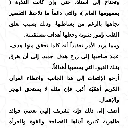
وتحتاج إلى أستاذ، حتى وإن كانت التلاوة (
بمفهومها العام )، والتي دائماً ما نلاحظ التقصير
تجاهها بالرغم من بساطتها، وذلك بسبب تعلق
القلب بإمور دنيوية وجعلها أهداف مستقبلية.
ومما يزيد الأمر تعقيداً أنه كلما تحقق منها هدف،
عمِدَ صاحبها إلى زرع هدف جديد، إلى أن يغرق
بتلك القيود التي يسميها أهدافاُ.
أرجو الإلتفات إلى هذا الجانب، واعطاء القرآن
الكريم أهمّيّة أكبر. فإن مثله لا يستحق الهجر
والإهمال.
أضف إلى ذلك فإنه تشريف إلهي يعطي فوائد
ظاهرية كثيرة أدناها الفصاحة والقوة والجرأة