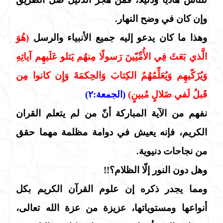
وإن كان في وضح النهار.
وهذا ما كان يدعو إليه جميع الأنبياء والرسل
(هُوَ
الَّذي بَعَثَ فِي الأُمِّيّينَ رَسولًا مِنهُم يَتلو عَلَيهِم آياتِهِ
وَيُزَكّيهِم وَيُعَلِّمُهُمُ الكِتابَ وَالحِكمَةَ وَإِن كانوا مِن
قَبلُ لَفي ضَلالٍ مُبينٍ)
(الجمعة:٢)
نفهم من الآية المباركة أنّ من لم يتعلم القران
الكريم، فإنه يعيش في دوامة مظلمة مهما حقق
من نجاحات دنيوية.
وهل دون النور إلّا الظلام؟!!
ومما يجدر ذكره إن علوم القرآن الكريم بكل
أنواعها ومستوياتها، عزيزة من عزة الله تعالى،