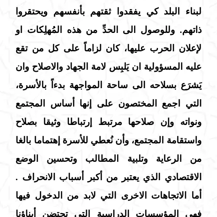
لبناء البلد كي يفقدوا ثقتهم بأنفسهم ويحتقروا
ذاتهم. وللوصول الى الحدِّ من هذه المُهلِكات او
لإعلان الحرب عليها، كان لزاماً على كل من تقع
عليه المسؤولية ان يَلبِس لامة الجهاد والاصلاح وان
يَشرَع بسلاحه الى ساحة المواجهة بدءاً بالأسرة،
التي اجمع المختصون على إنها أساس المجتمع
ونواته وإن صلاحها مرتبط إرتباطا وثيقا بصلاح
واستقامة المجتمع، وأن نُعطي للأسرة إهتماما بالغا
من الرعاية وتلبية المطالب وتحسين الوضع
الاقتصادي الذي يعتبر من أكبر أسباب الانحراف .
أما الاتجاهات الاخرى التي لابد من الدخول فيها
فهي المؤسسات الدراسية التي تحتضن أبناؤنا