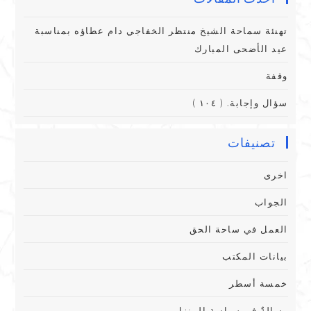
تهنئة سماحة الشيخ منتظر الخفاجي دام عطاؤه بمناسبة
عيد الأضحى المبارك
وقفة
سؤال وإجابة. ( ١٠٤ )
تصنيفات
اخرى
الجواب
العمل في ساحة الحق
بيانات المكتب
خمسة أسطر
رِسالةٌ فِي سياسةِ المنزلِ