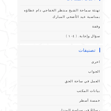
تهنئة سماحة الشيخ منتظر الخفاجي دام عطاؤه
بمناسبة عيد الأضحى المبارك
وقفة
سؤال وإجابة. ( ١٠٤ )
تصنيفات
اخرى
الجواب
العمل في ساحة الحق
بيانات المكتب
خمسة أسطر
رِسالةٌ فِي سياسةِ المنزلِ