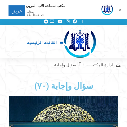
مكتب سماحة الاب المربي
✕
عرض
مجانى
في غوغل بلاي
القائمة الرئيسية
ادارة المكتب
سؤال وإجابة
سؤال وإجابة (٧٠)