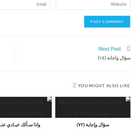
Next Post
سؤال واجابة (١٤)
YOU MIGHT ALSO LIKE
سؤال وإجابة (٧٢)
واذا سـألك عبـادي عنـي (