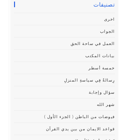
تصنيفات
اخرى
الجواب
العمل في ساحة الحق
بيانات المكتب
خمسة أسطر
رِسالةٌ فِي سياسةِ المنزلِ
سؤال وإجابة
شهر الله
فيوضات من الباطن ( الجزء الأول )
قواعد الايمان من بين يدي القرآن