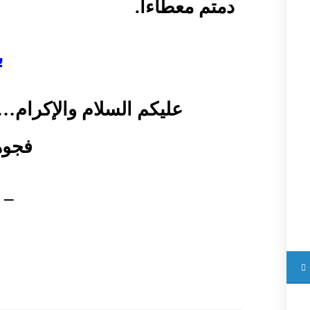
دمتم معطاءاً.
ب
عليكم السلام والإكرام… 
فجوه
–