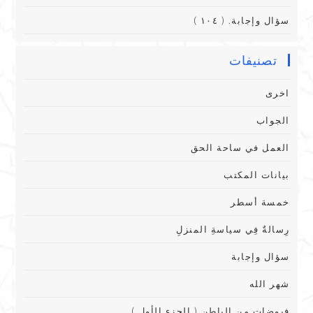
سؤال وإجابة. ( ١٠٤ )
تصنيفات
اخرى
الجواب
العمل في ساحة الحق
بيانات المكتب
خمسة أسطر
رِسالةٌ فِي سياسةِ المنزلِ
سؤال وإجابة
شهر الله
فيوضات من الباطن ( الجزء الأول )