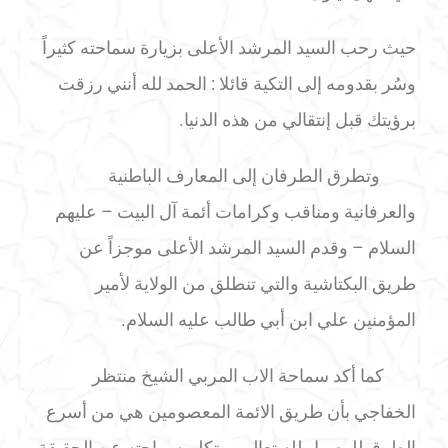
حيث رحب السيد المرشد الأعلى بزيارة سماحته كثيراً
وسُر بقدومه إلى التكية قائلا : الحمد لله أنني رزقت
برؤيتك قبل إنتقالي من هذه الدنيا.
وتطرق الطرفان إلى المعارف الباطنية
والعرفانية ومناقب وكرامات أئمة آل البيت – عليهم
السلام – وقدم السيد المرشد الأعلى موجزاً عن
طريق البكتاشية والتي تنطلق من الولاية لأمير
المؤمنين علي ابن أبي طالب عليه السلام.
كما أكد سماحة الاب المربي الشيخ منتظر
الخفاجي بأن طريق الائمة المعصومين هي من أسرع
الطرق للوصول لله تعالى، وتكلم سماحته عن الحقيقة