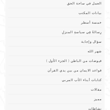
العمل في ساحة الحق
بيانات المكتب
خمسة أسطر
رِسالةٌ فِي سياسةِ المنزلِ
سؤال وإجابة
شهر الله
فيوضات من الباطن ( الجزء الأول )
قواعد الايمان من بين يدي القرآن
كتابات أبناء الأب المربي
مقالات
مميز
نشاطات