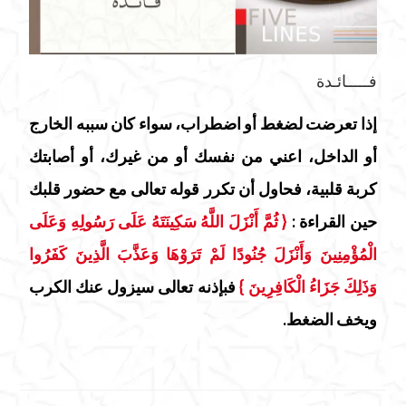
فـــــائـدة
إذا تعرضت لضغط أو اضطراب، سواء كان سببه الخارج
أو الداخل، اعني من نفسك أو من غيرك، أو أصابتك
كربة قلبية، فحاول أن تكرر قوله تعالى مع حضور قلبك
حين القراءة :
{ ثُمَّ أَنْزَلَ اللَّهُ سَكِينَتَهُ عَلَى رَسُولِهِ وَعَلَى
الْمُؤْمِنِينَ وَأَنْزَلَ جُنُودًا لَمْ تَرَوْهَا وَعَذَّبَ الَّذِينَ كَفَرُوا
وَذَلِكَ جَزَاءُ الْكَافِرِينَ }
فبإذنه تعالى سيزول عنك الكرب
ويخف الضغط.