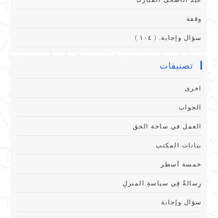
وقفة
سؤال وإجابة. ( ١٠٤ )
تصنيفات
اخرى
الجواب
العمل في ساحة الحق
بيانات المكتب
خمسة أسطر
رِسالةٌ فِي سياسةِ المنزلِ
سؤال وإجابة