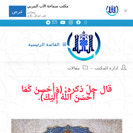
مكتب سماحة الاب المربي
✕
عرض
مجانى
في غوغل بلاي
القائمة الرئيسية
ادارة المكتب
مقالات
قال جلّ ذكره: (وَأَحْسِنْ كَمَا
أَحْسَنَ اللَّهُ إِلَيْكَ).