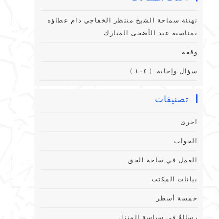
تهنئة سماحة الشيخ منتظر الخفاجي دام عطاؤه
بمناسبة عيد الأضحى المبارك
وقفة
سؤال وإجابة. ( ١٠٤ )
تصنيفات
اخرى
الجواب
العمل في ساحة الحق
بيانات المكتب
خمسة أسطر
رِسالةٌ فِي سياسةِ المنزلِ