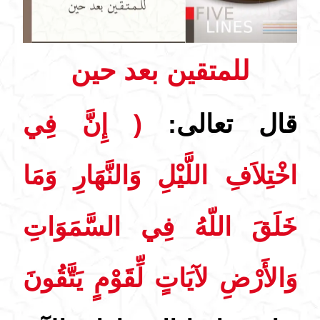
للمتقين بعد حين
قال تعالى:
( إِنَّ فِي
اخْتِلاَفِ اللَّيْلِ وَالنَّهَارِ وَمَا
خَلَقَ اللّهُ فِي السَّمَوَاتِ
وَالأَرْضِ لآيَاتٍ لِّقَوْمٍ يَتَّقُونَ