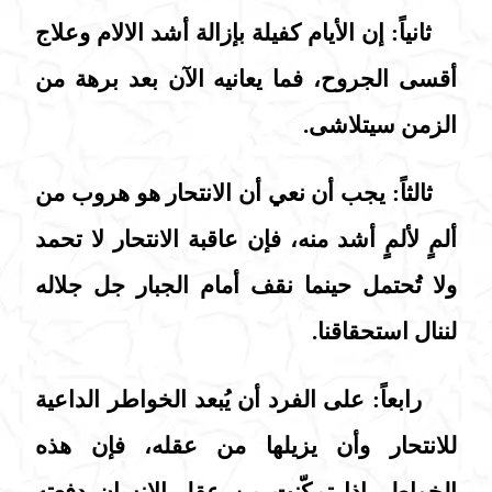
ثانياً: إن الأيام كفيلة بإزالة أشد الالام وعلاج
أقسى الجروح، فما يعانيه الآن بعد برهة من
الزمن سيتلاشى.
ثالثاً: يجب أن نعي أن الانتحار هو هروب من
ألمٍ لألمٍ أشد منه، فإن عاقبة الانتحار لا تحمد
ولا تُحتمل حينما نقف أمام الجبار جل جلاله
لننال استحقاقنا.
رابعاً: على الفرد أن يُبعد الخواطر الداعية
للانتحار وأن يزيلها من عقله، فإن هذه
الخواطر إذا تمكّنت من عقل الانسان دفعته