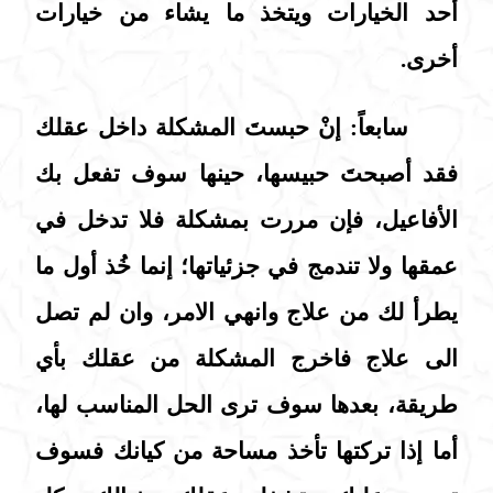
أحد الخيارات ويتخذ ما يشاء من خيارات
أخرى.
سابعاً: إنْ حبستَ المشكلة داخل عقلك
فقد أصبحتَ حبيسها، حينها سوف تفعل بك
الأفاعيل، فإن مررت بمشكلة فلا تدخل في
عمقها ولا تندمج في جزئياتها؛ إنما خُذ أول ما
يطرأ لك من علاج وانهي الامر، وان لم تصل
الى علاج فاخرج المشكلة من عقلك بأي
طريقة، بعدها سوف ترى الحل المناسب لها،
أما إذا تركتها تأخذ مساحة من كيانك فسوف