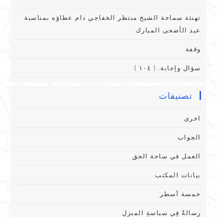
تهنئة سماحة الشيخ منتظر الخفاجي دام عطاؤه بمناسبة
عيد الأضحى المبارك
وقفة
سؤال وإجابة. ( ١٠٤ )
تصنيفات
اخرى
الجواب
العمل في ساحة الحق
بيانات المكتب
خمسة أسطر
رِسالةٌ فِي سياسةِ المنزلِ