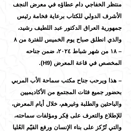
منتظر الخفاجي دام عطاؤه في معرض النجف
الأشرف الدولي للكتاب برعاية فخامة رئيس
جمهورية العراق الدكتور عبد اللطيف رشيد،
والذي انطلق صباح يوم الخميس للفترة من ٨
– ١٨ من شهر شباط ٢٠٢٤، ضمن جناحه
المخصص في قاعة المعرض (H9).
– هذا ويرحب جناح مكتب سماحة الأب المربي
بحضور جميع فئات المجتمع من الأكاديميين
والباحثين والطلبة وغيرهم، خلال أيام المعرض،
للإطلاع والتعرف على فِكر ومؤلفات سماحته،
والتي تُرّكز على بناء الإنسان ورفع القيّم العُليا