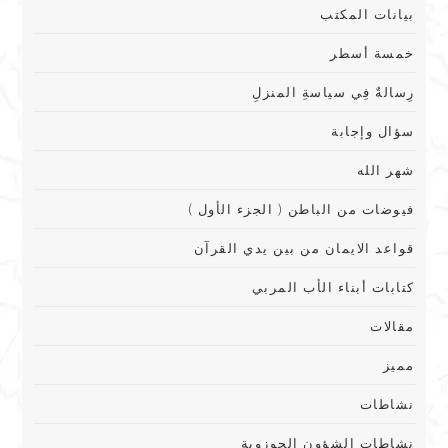
بيانات المكتب
خمسة أسطر
رِسالةٌ فِي سياسةِ المنزلِ
سؤال وإجابة
شهر الله
فيوضات من الباطن ( الجزء الأول )
قواعد الايمان من بين يدي القرآن
كتابات أبناء الأب المربي
مقالات
مميز
نشاطات
نشاطات الشؤون الحوزوية