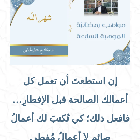
إن استطعتَ أن تعمل كل
أعمالك الصالحة قبل الإفطارِ…
فافعل ذلك؛ كي تُكتبَ لك أعمالُ
صائمٍ لا أعمالُ مُفطرٍ.