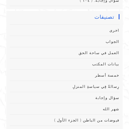
سؤال وإجابة. ( ١٠٤ )
تصنيفات
اخرى
الجواب
العمل في ساحة الحق
بيانات المكتب
خمسة أسطر
رِسالةٌ فِي سياسةِ المنزلِ
سؤال وإجابة
شهر الله
فيوضات من الباطن ( الجزء الأول )