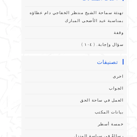
تهنئة سماحة الشيخ منتظر الخفاجي دام عطاؤه
بمناسبة عيد الأضحى المبارك
وقفة
سؤال وإجابة. ( ١٠٤ )
تصنيفات
اخرى
الجواب
العمل في ساحة الحق
بيانات المكتب
خمسة أسطر
رِسالةٌ فِي سياسةِ المنزلِ