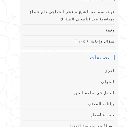
تهنئة سماحة الشيخ منتظر الخفاجي دام عطاؤه
بمناسبة عيد الأضحى المبارك
وقفة
سؤال وإجابة. ( ١٠٤ )
تصنيفات
اخرى
الجواب
العمل في ساحة الحق
بيانات المكتب
خمسة أسطر
رِسالةٌ فِي سياسةِ المنزلِ