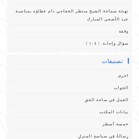
تهنئة سماحة الشيخ منتظر الخفاجي دام عطاؤه بمناسبة
عيد الأضحى المبارك
وقفة
سؤال وإجابة. ( ١٠٤ )
تصنيفات
اخرى
الجواب
العمل في ساحة الحق
بيانات المكتب
خمسة أسطر
رِسالةٌ فِي سياسةِ المنزلِ