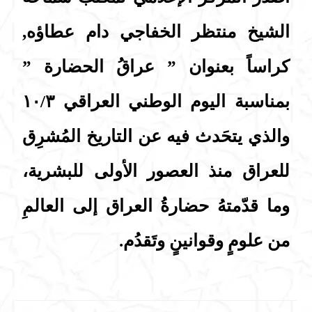
الشيخ منتظر الخفاجي دام عطاؤه,
كراساً بعنوان ” عراقُ الحضارة ”
بمناسبة اليوم الوطني العراقي ١٠/٣
والذي يتحَدث فيه عن التاريخ المُشرِق
للعراق منذ العصور الأولى للبشرية،
وما قدّمتهُ حضارةُ العراق إلى العالمِ
من علومٍ وقوانينٍ وتَقدُم.