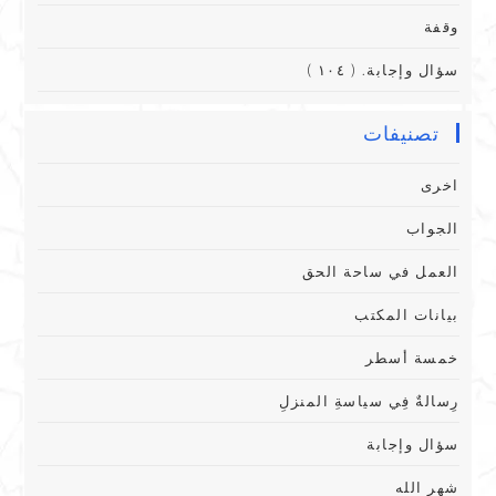
وقفة
سؤال وإجابة. ( ١٠٤ )
تصنيفات
اخرى
الجواب
العمل في ساحة الحق
بيانات المكتب
خمسة أسطر
رِسالةٌ فِي سياسةِ المنزلِ
سؤال وإجابة
شهر الله